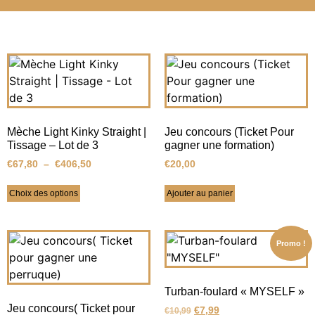
Mèche Light Kinky Straight |
Jeu concours (Ticket Pour
Tissage – Lot de 3
gagner une formation)
€
67,80
–
€
406,50
€
20,00
Choix des options
Ajouter au panier
Promo !
Turban-foulard « MYSELF »
Jeu concours( Ticket pour
€
7,99
€
10,99