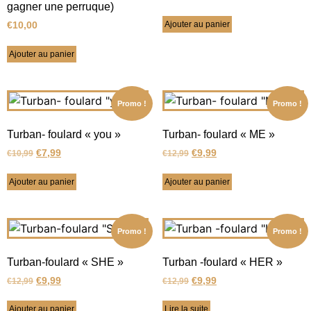
gagner une perruque)
Ajouter au panier
€
10,00
Ajouter au panier
Promo !
Promo !
Turban- foulard « you »
Turban- foulard « ME »
€
7,99
€
9,99
€
10,99
€
12,99
Ajouter au panier
Ajouter au panier
Promo !
Promo !
Turban-foulard « SHE »
Turban -foulard « HER »
€
9,99
€
9,99
€
12,99
€
12,99
Ajouter au panier
Lire la suite