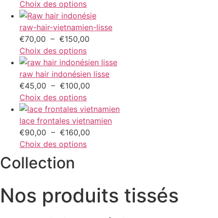
€110,00
de
Choix des options
prix :
€60,00
raw-hair-vietnamien-lisse
Plage
à
€
70,00
–
€
150,00
de
€150,00
Choix des options
prix :
€70,00
raw hair indonésien lisse
à
Plage
€
45,00
–
€
100,00
€150,00
de
Choix des options
prix :
€45,00
lace frontales vietnamien
à
Plage
€
90,00
–
€
160,00
€100,00
de
Choix des options
prix :
Collection
€90,00
à
Nos produits tissés
€160,00