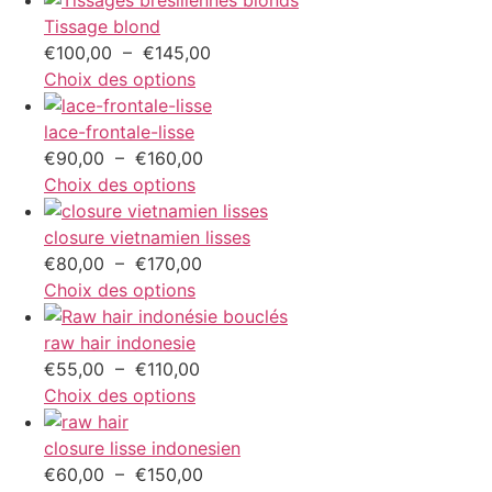
€67,80
Tissage blond
à
Plage
€
100,00
–
€
145,00
€406,50
de
Choix des options
prix :
€100,00
lace-frontale-lisse
Plage
à
€
90,00
–
€
160,00
de
€145,00
Choix des options
prix :
€90,00
closure vietnamien lisses
Plage
à
€
80,00
–
€
170,00
de
€160,00
Choix des options
prix :
€80,00
raw hair indonesie
Plage
à
€
55,00
–
€
110,00
de
€170,00
Choix des options
prix :
€55,00
closure lisse indonesien
à
Plage
€
60,00
–
€
150,00