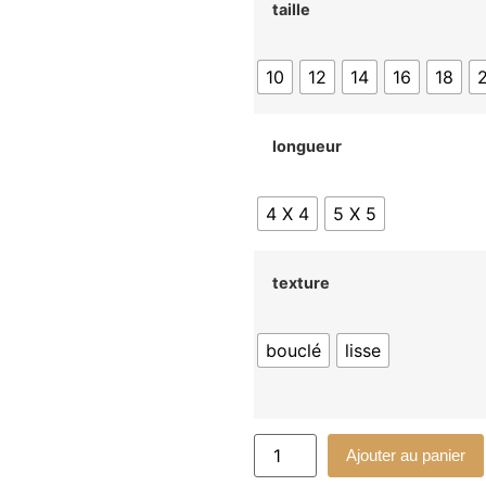
taille
10
12
14
16
18
longueur
4 X 4
5 X 5
texture
bouclé
lisse
Ajouter au panier