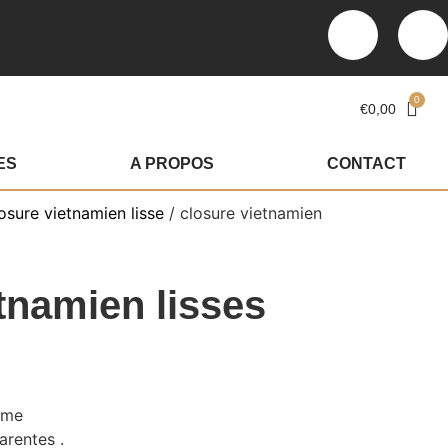
€
0,00
ES
A PROPOS
CONTACT
osure vietnamien lisse
/ closure vietnamien
tnamien lisses
ame
arentes .