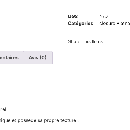
UGS
N/D
Catégories
closure vietna
Share This Items :
entaires
Avis (0)
rel
ique et possede sa propre texture .