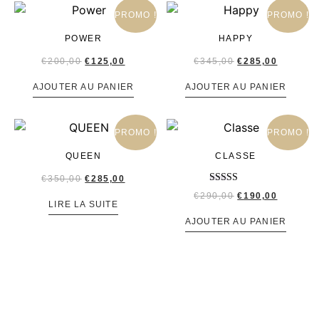
PROMO !
PROMO !
POWER
HAPPY
€
200,00
€
125,00
€
345,00
€
285,00
AJOUTER AU PANIER
AJOUTER AU PANIER
PROMO !
PROMO !
QUEEN
CLASSE
€
350,00
€
285,00
Note
€
290,00
€
190,00
5.00
LIRE LA SUITE
sur 5
AJOUTER AU PANIER